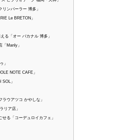
クリンパーラー 博多」
E Le BRETON」
える「オー バカナル 博多」
Manly」
ゥ」
E NOTE CAFE」
 SOL」
」
フラウアツコ かやしな」
ソラリア店」
ごせる「コーデュロイカフェ」