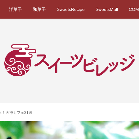
洋菓子
和菓子
SweetsRecipe
SweetsMall
COM
！天神カフェ21選