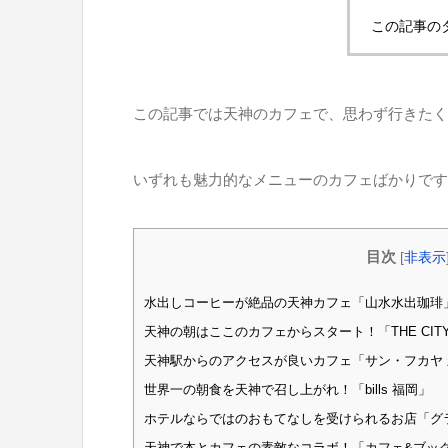
この記事の
この記事では天神のカフェで、思わず行きたく
いずれも魅力的なメニューのカフェばかりです
目次
[
非表示
水出しコーヒーが絶品の天神カフェ「山水水出珈琲
天神の朝はここのカフェからスタート！「THE CITY BAK
天神駅からのアクセスが良いカフェ「サン・フカヤ
世界一の朝食を天神で召し上がれ！「bills 福岡」
ホテルならではのおもてなしを受けられるお店「グ
天神で本とカフェの素敵なコラボ！「カフェ&ブック