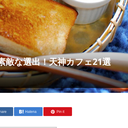
素敵な選出！天神カフェ21選
hare
Hatena
Pin it