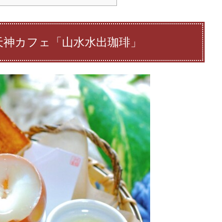
天神カフェ「山水水出珈琲」