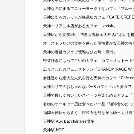
天神なのにまるでニューヨーク？なカフェ「ブルッ
天神にあるガレットが絶品なカフェ「CAFE CREPERI
天神エリアに本店があるカフェ「Ivorish」
天神駅から徒歩3分！博多大丸福岡天神店にお店を構
オーストラリアの食材を使った個性豊かな天神のお店「
天神の老舗カフェで優雅なひと時「風街」
野菜好きにもってこいのカフェ「カフェオットー ピ
広々としたカフェレストラン「GRANDMIRAGE WHOL
女性達から絶大な人気を誇る天神のカフェ「Cafe del
天神エリアのおしゃれなバー&カフェ「ハカタガワ
天神で優しくおいしいスイーツを楽しめるカフェ「
名物のケーキは一度は食べたい一品「珈琲舎のだ 
福岡天神駅からすぐ！街並みを見ながらゆっくり過
天神駅 Aux Bacchanales博多
天神駅 HOC