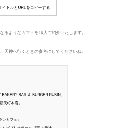
タイトルとURLをコピーする
なるようなカフェを19店ご紹介いたします。
。天神へ行くときの参考にしてくださいね。
]
」
ERY BAR ＆ BURGER RUBIN」
 新天町本店」
ランカフェ」
ス ビブリオテーク 福岡・天神」