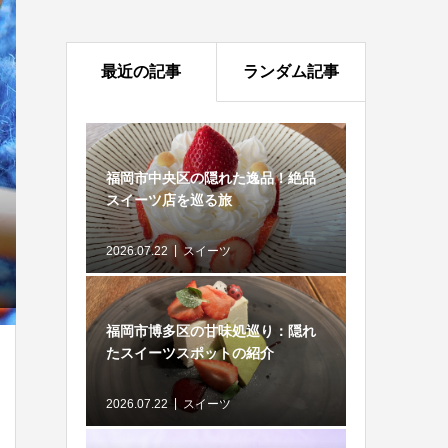
最近の記事
ランダム記事
福岡市中央区の隠れた逸品！絶品
スイーツ店を巡る旅
2026.07.22
スイーツ
福岡市博多区の甘味処巡り：隠れ
たスイーツスポットの紹介
2026.07.22
スイーツ