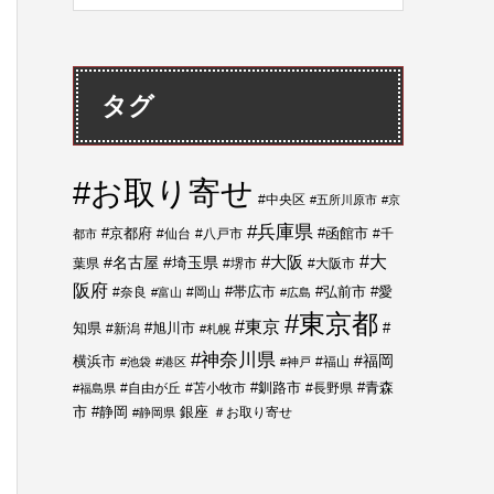
タグ
#お取り寄せ
#中央区
#五所川原市
#京
#兵庫県
#函館市
#京都府
#仙台
#八戸市
#千
都市
#大
#名古屋
#埼玉県
#大阪
葉県
#堺市
#大阪市
阪府
#帯広市
#弘前市
#奈良
#岡山
#愛
#富山
#広島
#東京都
#東京
知県
#新潟
#旭川市
#
#札幌
#神奈川県
#福岡
横浜市
#福山
#池袋
#港区
#神戸
#青森
#自由が丘
#苫小牧市
#釧路市
#長野県
#福島県
市
#静岡
銀座
＃お取り寄せ
#静岡県