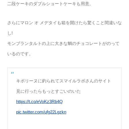
二段ケーキのダブルショートケーキも用意。
さらにマロン オ メデタイも箱を開けたら驚くこと間違いな
し!
モンブランタルトの上に大きな鯛のチョコレートがのって
いるのです。
キボリーヌに釣られてスマイルラボさんのサイト
見に行ったらもっとすごいのいた
https://t.co/eVoKz3Rb4Q
pic.twitter.com/ufg22Lgzkn