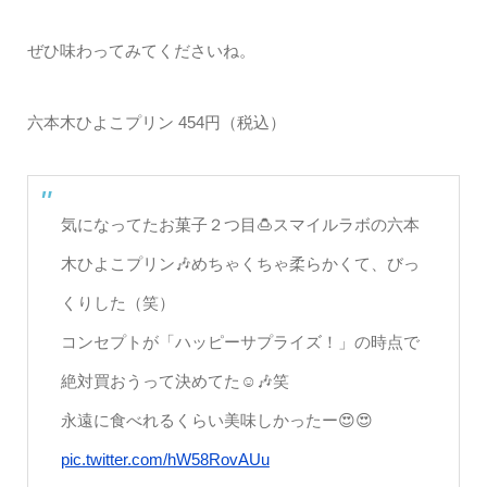
ぜひ味わってみてくださいね。
六本木ひよこプリン 454円（税込）
気になってたお菓子２つ目🍮スマイルラボの六本
木ひよこプリン🎶めちゃくちゃ柔らかくて、びっ
くりした（笑）
コンセプトが「ハッピーサプライズ！」の時点で
絶対買おうって決めてた☺️🎶笑
永遠に食べれるくらい美味しかったー😍😍
pic.twitter.com/hW58RovAUu