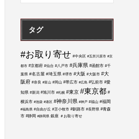
タグ
#お取り寄せ
#中央区
#五所川原市
#京
#兵庫県
#函館市
#京都府
#仙台
#八戸市
#千
都市
#大
#名古屋
#埼玉県
#大阪
葉県
#堺市
#大阪市
阪府
#帯広市
#弘前市
#奈良
#岡山
#愛
#富山
#広島
#東京都
#東京
知県
#新潟
#旭川市
#
#札幌
#神奈川県
#福岡
横浜市
#福山
#池袋
#港区
#神戸
#青森
#自由が丘
#苫小牧市
#釧路市
#長野県
#福島県
市
#静岡
銀座
＃お取り寄せ
#静岡県