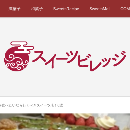
洋菓子
和菓子
SweetsRecipe
SweetsMall
COM
を食べたいなら行くべきスイーツ店！6選