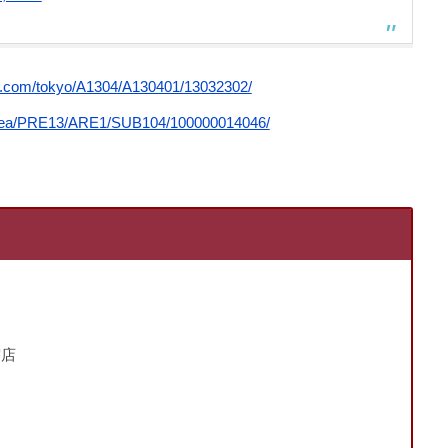
og.com/tokyo/A1304/A130401/13032302/
/area/PRE13/ARE1/SUB104/100000014046/
宿店