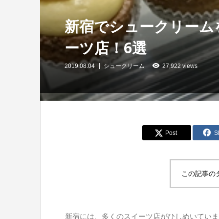
新宿でシュークリーム
ーツ店！6選
2019.08.04
シュークリーム
27,922 views
Post
S
この記事の
新宿には、多くのスイーツ店がひしめいていま