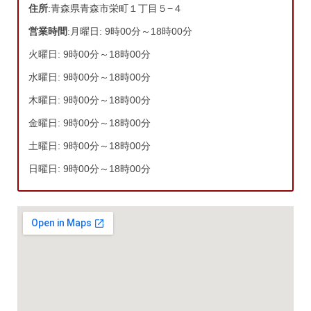
住所
:青森県青森市栄町１丁目５−４
営業時間
:月曜日: 9時00分～18時00分
火曜日: 9時00分～18時00分
水曜日: 9時00分～18時00分
木曜日: 9時00分～18時00分
金曜日: 9時00分～18時00分
土曜日: 9時00分～18時00分
日曜日: 9時00分～18時00分