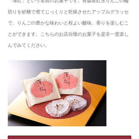
「薄紅」という名前のお菓子です。青森産紅玉りんごの輪
切りを砂糖で煮てじっくりと乾燥させたアップルグラッセ
で、りんごの豊かな味わいと程よい酸味、香りを楽しむこ
とができます。こちらのお店自慢のお菓子を是非一度楽し
んでみてください。