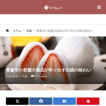
コラム
大福
青森市の老舗大福店が作り出す伝統の味わい
青森市の老舗大福店が作り出す伝統の味わい
2024.04.12
大福
675 views