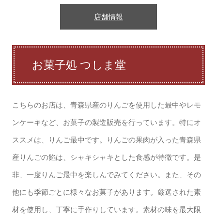
店舗情報
お菓子処 つしま堂
こちらのお店は、青森県産のりんごを使用した最中やレモ
ンケーキなど、お菓子の製造販売を行っています。特にオ
ススメは、りんご最中です。りんごの果肉が入った青森県
産りんごの餡は、シャキシャキとした食感が特徴です。是
非、一度りんご最中を楽しんでみてください。また、その
他にも季節ごとに様々なお菓子があります。厳選された素
材を使用し、丁寧に手作りしています。素材の味を最大限