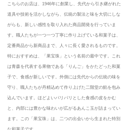
こちらのお店は、1946年に創業し、先代から引き継がれた
道具や技術を活かしながら、伝統の製法と味を大切にしな
がらも、新しい感性を取り入れた商品開発を行っていま
す。職人たちが一つ一つ丁寧に作り上げている和菓子は、
定番商品から新商品まで、人々に長く愛されるものです。
特におすすめは、「果宝珠」という名前の最中です。これ
は青森を代表する果物である「りんご」をかたどった和菓
子で、食感が新しいです。外側には先代からの伝統の味を
守り、職人たちが丹精込めて作り上げた二階堂の餡を包み
込んでいます。ほどよいパリパリとした食感の皮をかむ
と、内部には豊かな味わいが広がるあんこ玉が詰まってい
ます。この「果宝珠」は、二つの出会いから生まれた特別
な和菓子です。