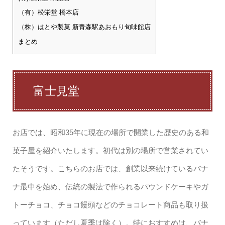
（有）松栄堂 橋本店
（株）はとや製菓 新青森駅あおもり旬味館店
まとめ
富士見堂
お店では、昭和35年に現在の場所で開業した歴史のある和
菓子屋を紹介いたします。初代は別の場所で営業されてい
たそうです。こちらのお店では、創業以来続けているバナ
ナ最中を始め、伝統の製法で作られるパウンドケーキやガ
トーチョコ、チョコ饅頭などのチョコレート商品も取り扱
っています（ただし夏季は除く）。特におすすめは、バナ