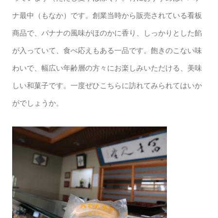
ナ最中（もなか）です。創業当時から販売されている看板
商品で、バナナの風味がほのかに香り、しっかりとした餡
が入っていて、食べ応えもある一品です。飽きのこない味
わいで、幅広い年齢層の方々にお楽しみいただける、美味
しい和菓子です。一度ぜひこちらに訪れてみられてはいか
がでしょうか。