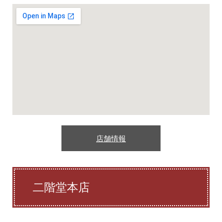
店舗情報
二階堂本店