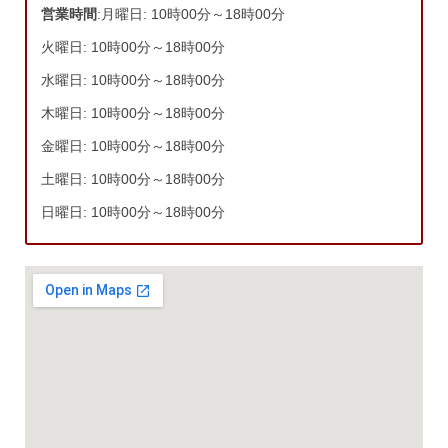
営業時間
:月曜日: 10時00分～18時00分
火曜日: 10時00分～18時00分
水曜日: 10時00分～18時00分
木曜日: 10時00分～18時00分
金曜日: 10時00分～18時00分
土曜日: 10時00分～18時00分
日曜日: 10時00分～18時00分