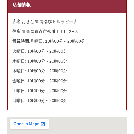
店舗情報
店名
:おきな屋 青森駅ビルラビナ店
住所
:青森県青森市柳川１丁目２−３
営業時間
:月曜日: 10時00分～20時00分
火曜日: 10時00分～20時00分
水曜日: 10時00分～20時00分
木曜日: 10時00分～20時00分
金曜日: 10時00分～20時00分
土曜日: 10時00分～20時00分
日曜日: 10時00分～20時00分