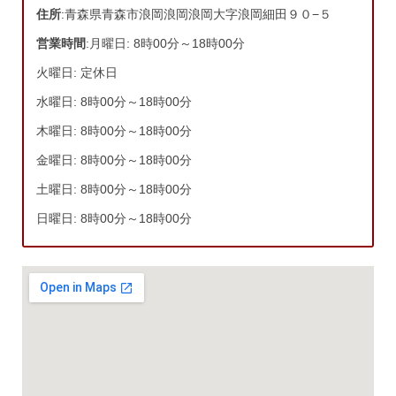
住所
:青森県青森市浪岡浪岡浪岡大字浪岡細田９０−５
営業時間
:月曜日: 8時00分～18時00分
火曜日: 定休日
水曜日: 8時00分～18時00分
木曜日: 8時00分～18時00分
金曜日: 8時00分～18時00分
土曜日: 8時00分～18時00分
日曜日: 8時00分～18時00分