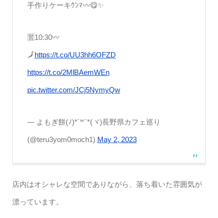
手作りケーキｳﾝﾏ〰😋✨
🈺10:30〰
🗾
https://t.co/UU3hh6OFZD
https://t.co/2MlBAemWEn
pic.twitter.com/JCj5NymyQw
— よもぎ餅(ﾉ)*´꒳`*(ヾ)長野県カフェ巡り
(@teru3yom0moch1)
May 2, 2023
店内はオシャレな空間でありながら、落ち着いた雰囲気が
漂っています。