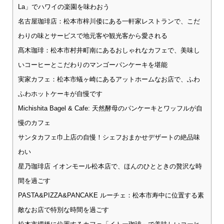
La」でハワイの楽園を味わおう
名古屋珈琲店：松本市梓川倭にある一軒家レストランで、こだ
わりの味とサービスで地元客や観光客から愛される
髙木珈琲：松本市村井町南にあるおしゃれなカフェで、美味し
いコーヒーとこだわりのマンゴーパンケーキを堪能
実家カフェ：松本市蟻ヶ崎にあるアットホームなお店で、ふわ
ふわホットケーキが自慢です
Michishita Bagel & Cafe: 天然酵母のパンケーキとワッフルが自
慢のカフェ
サンタカフェ巾上店の自慢！シェフおまかせデザートの絶品味
わい
星乃珈琲店 イオンモール松本店で、ほんのひとときの贅沢な時
間を過ごす
PASTA&PIZZA&PANCAKE ルーチェ：松本市寿中に位置する素
敵なお店で特別な時間を過ごす