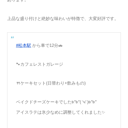
上品な盛り付けと絶妙な味わいが特徴で、大変好評です。
#松本駅
から車で12分🚗
🐾カフェレストガレージ
🍴ケーキセット(日替わり+飲みもの)
ベイクドチーズケーキでしたŧ‹”ŧ‹”( ‘ч’ )ŧ‹”ŧ‹”
アイスラテは氷少なめに調整してくれました✨