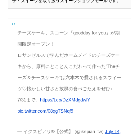
子・スイーツを取り扱うスイーツショップモールです。...
チーズケーキ、スコーン「goodday for you」が期
間限定オープン！
ロサンゼルスで学んだホームメイドのチーズケー
キから、原料にとことんこだわって作った”Theチ
ーズ＆チーズケーキ”は六本木で愛されるスウィー
ツ♡懐かしい甘さと抜群の食べごたえをぜひ♪
7/31まで。
https://t.co/DzXMdgdwlY
pic.twitter.com/08qgTSNqf9
— イクスピアリ®【公式】 (@ikspiari_tw)
July 14,