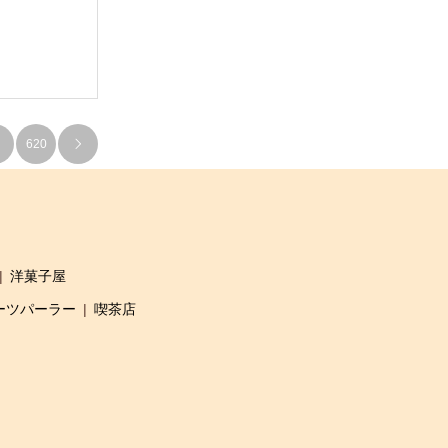
…
620

洋菓子屋
ーツパーラー
喫茶店