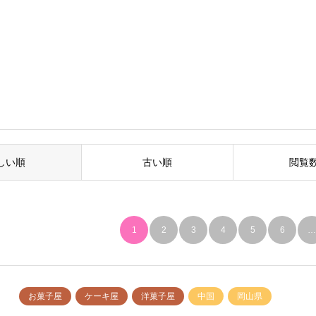
しい順
古い順
閲覧
1
2
3
4
5
6
お菓子屋
ケーキ屋
洋菓子屋
中国
岡山県