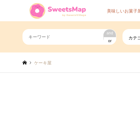
美味しいお菓子
and
カテ
or
ケーキ屋