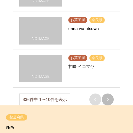
お菓子屋
奈良県
onna wa utsuwa
お菓子屋
奈良県
甘味 イコマヤ
836件中 1〜10件を表示


都道府県
#N/A