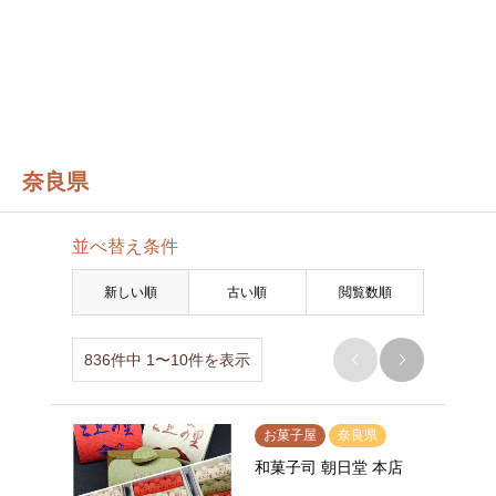
奈良県
並べ替え条件
新しい順
古い順
閲覧数順
836件中 1〜10件を表示


お菓子屋
奈良県
和菓子司 朝日堂 本店