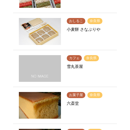
おしるこ
奈良県
小麦餅 さなぶりや
カフェ
奈良県
雪丸茶屋
お菓子屋
奈良県
六斎堂