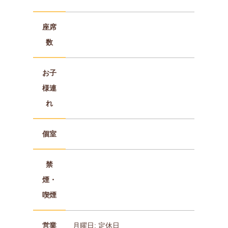
座席
数
お子
様連
れ
個室
禁
煙・
喫煙
営業
月曜日: 定休日