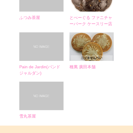
ふつみ茶屋
とべーぐる ファニチャ
ーパーク ケースリー店
Pain de Jardin(パンド
種萬 廣田本舗
ジャルダン)
雪丸茶屋