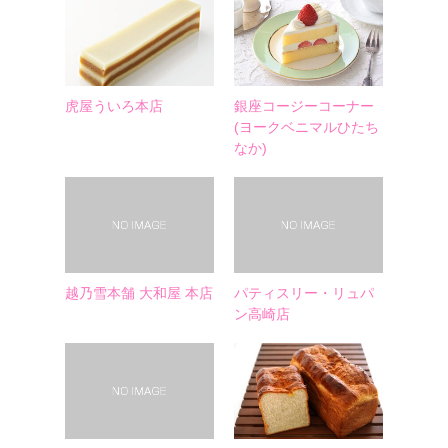
虎屋ういろ本店
銀座コージーコーナー
(ヨークベニマルひたち
なか)
越乃雪本舗 大和屋 本店
パティスリー・リュパ
ン高崎店