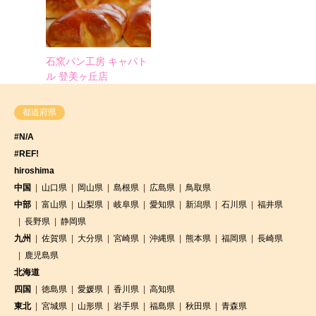
石窯パン工房 キャパト
ル 登美ヶ丘店
都道府県
#N/A
#REF!
hiroshima
中国
山口県
岡山県
島根県
広島県
鳥取県
中部
富山県
山梨県
岐阜県
愛知県
新潟県
石川県
福井県
長野県
静岡県
九州
佐賀県
大分県
宮崎県
沖縄県
熊本県
福岡県
長崎県
鹿児島県
北海道
四国
徳島県
愛媛県
香川県
高知県
東北
宮城県
山形県
岩手県
福島県
秋田県
青森県