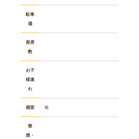
駐車
場
座席
数
お子
様連
れ
個室
無
禁
煙・