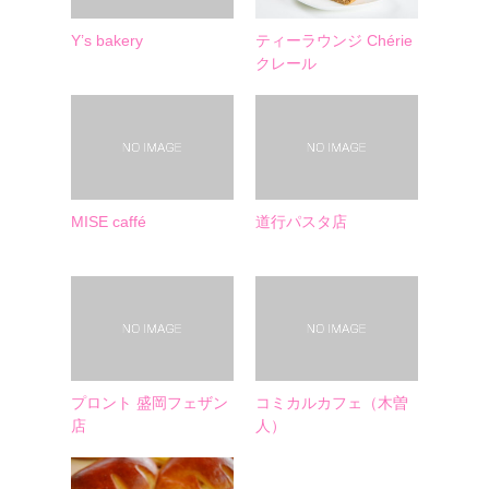
Y’s bakery
ティーラウンジ Chérie
クレール
MISE caffé
道行パスタ店
プロント 盛岡フェザン
コミカルカフェ（木曽
店
人）