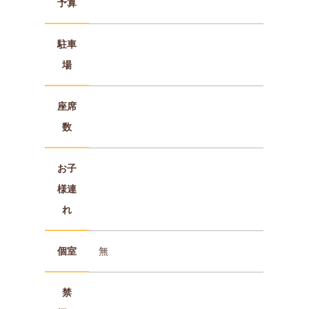
予算
駐車
場
座席
数
お子
様連
れ
個室
無
禁