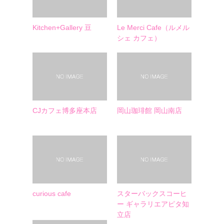
Kitchen+Gallery 豆
Le Merci Cafe（ルメル
シェ カフェ）
CJカフェ博多座本店
岡山珈琲館 岡山南店
curious cafe
スターバックスコーヒ
ー ギャラリエアピタ知
立店