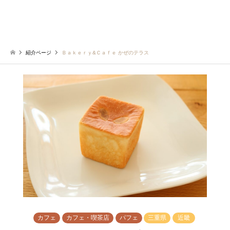
紹介ページ
Ｂａｋｅｒｙ&Ｃａｆｅ かぜのテラス
カフェ
カフェ・喫茶店
パフェ
三重県
近畿