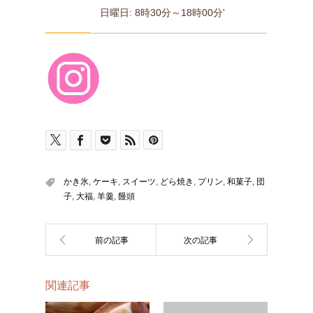
日曜日: 8時30分～18時00分'
かき氷
,
ケーキ
,
スイーツ
,
どら焼き
,
プリン
,
和菓子
,
団
子
,
大福
,
羊羹
,
饅頭
関連記事