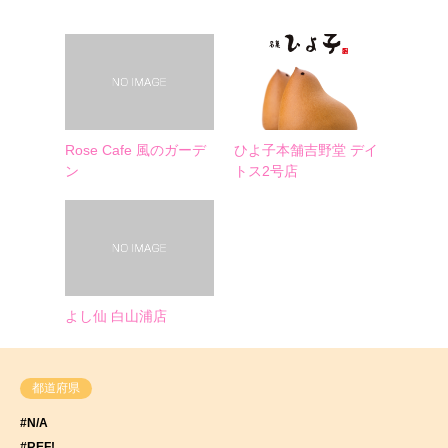
Rose Cafe 風のガーデ
ひよ子本舗吉野堂 デイ
ン
トス2号店
よし仙 白山浦店
都道府県
#N/A
#REF!