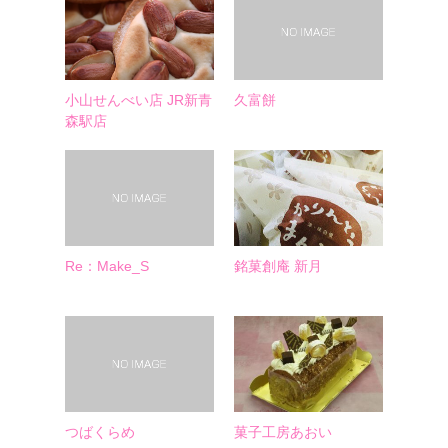
小山せんべい店 JR新青
久富餅
森駅店
Re：Make_S
銘菓創庵 新月
つばくらめ
菓子工房あおい