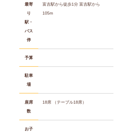
最寄
富吉駅から徒歩1分 富吉駅から
り
105m
駅・
バス
停
予算
駐車
場
座席
18席 （テーブル18席）
数
お子