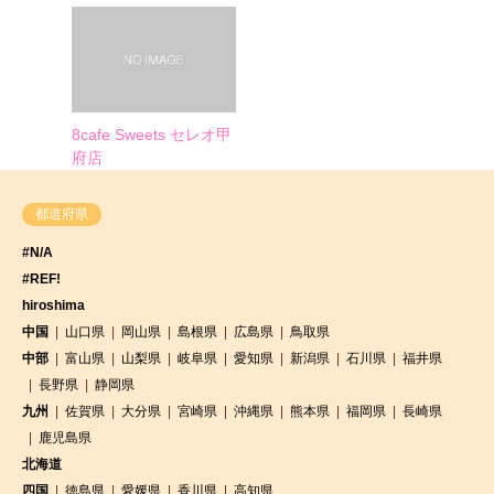
8cafe Sweets セレオ甲
府店
都道府県
#N/A
#REF!
hiroshima
中国
山口県
岡山県
島根県
広島県
鳥取県
中部
富山県
山梨県
岐阜県
愛知県
新潟県
石川県
福井県
長野県
静岡県
九州
佐賀県
大分県
宮崎県
沖縄県
熊本県
福岡県
長崎県
鹿児島県
北海道
四国
徳島県
愛媛県
香川県
高知県