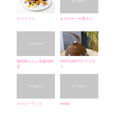
ルーファス
まちのケーキ屋さん
珈琲屋らんぷ 松阪高町
MATSUMOTO マツモ
店
ト
カフェ・ウィズ
HANA