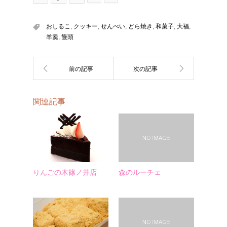
おしるこ
,
クッキー
,
せんべい
,
どら焼き
,
和菓子
,
大福
,
羊羹
,
饅頭
関連記事
りんごの木篠ノ井店
森のルーチェ