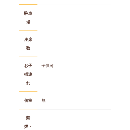
駐車
場
座席
数
お子
子供可
様連
れ
個室
無
禁
煙・