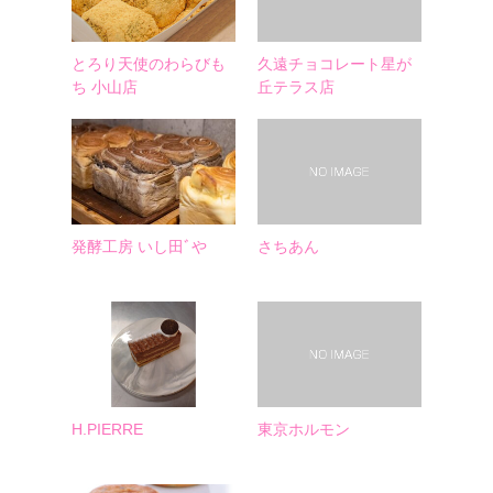
とろり天使のわらびも
久遠チョコレート星が
ち 小山店
丘テラス店
発酵工房 いし田ﾞや
さちあん
H.PIERRE
東京ホルモン