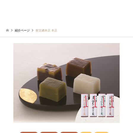
紹介ページ
餅文總本店 本店