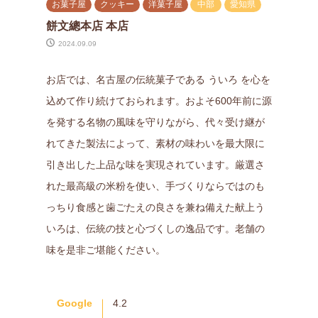
お菓子屋
クッキー
洋菓子屋
中部
愛知県
餅文總本店 本店
2024.09.09
お店では、名古屋の伝統菓子である ういろ を心を
込めて作り続けておられます。およそ600年前に源
を発する名物の風味を守りながら、代々受け継が
れてきた製法によって、素材の味わいを最大限に
引き出した上品な味を実現されています。厳選さ
れた最高級の米粉を使い、手づくりならではのも
っちり食感と歯ごたえの良さを兼ね備えた献上う
いろは、伝統の技と心づくしの逸品です。老舗の
味を是非ご堪能ください。
Google
4.2