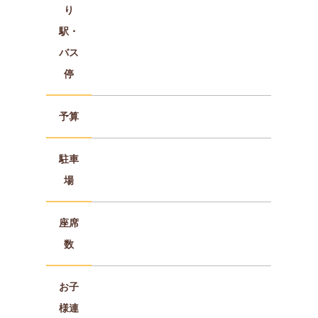
り
駅・
バス
停
予算
駐車
場
座席
数
お子
様連