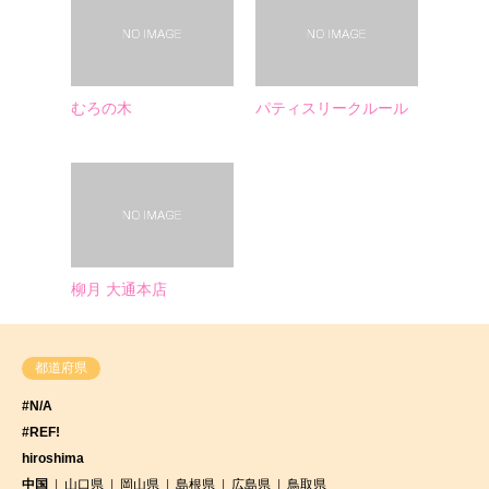
むろの木
パティスリークルール
柳月 大通本店
都道府県
#N/A
#REF!
hiroshima
中国
山口県
岡山県
島根県
広島県
鳥取県