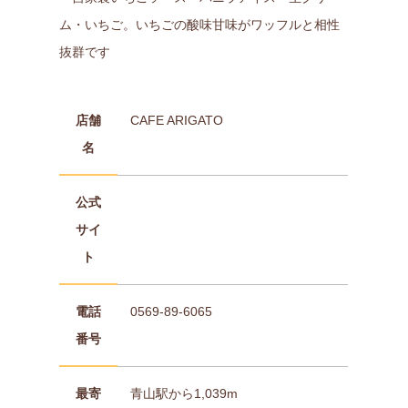
ム・いちご。いちごの酸味甘味がワッフルと相性
抜群です
店舗
CAFE ARIGATO
名
公式
サイ
ト
電話
0569-89-6065
番号
最寄
青山駅から1,039m