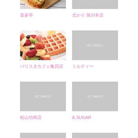
喜多亭
北かり 旭川本店
バリスタカフェ亀貝店
ミルティー
松山功商店
& SUGAR