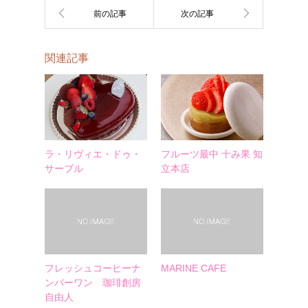
関連記事
ラ・リヴィエ・ドゥ・
フルーツ最中 十み果 知
サーブル
立本店
フレッシュコーヒーナ
MARINE CAFE
ンバーワン 珈琲創房
自由人