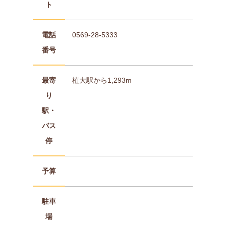
ト
電話
0569-28-5333
番号
最寄
植大駅から1,293m
り
駅・
バス
停
予算
駐車
場