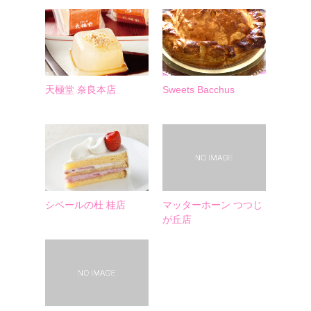
天極堂 奈良本店
Sweets Bacchus
シベールの杜 桂店
マッターホーン つつじ
が丘店