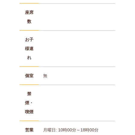
座席
数
お子
様連
れ
個室
無
禁
煙・
喫煙
営業
月曜日: 10時00分～18時00分