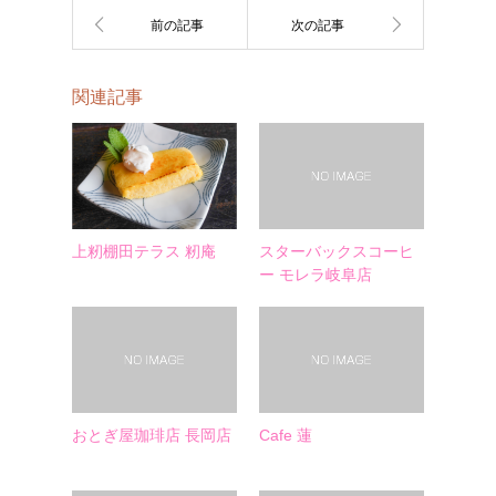
関連記事
上籾棚田テラス 籾庵
スターバックスコーヒ
ー モレラ岐阜店
おとぎ屋珈琲店 長岡店
Cafe 蓮