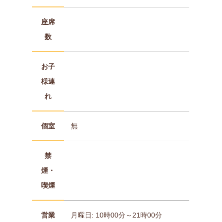
座席
数
お子
様連
れ
個室
無
禁
煙・
喫煙
営業
月曜日: 10時00分～21時00分