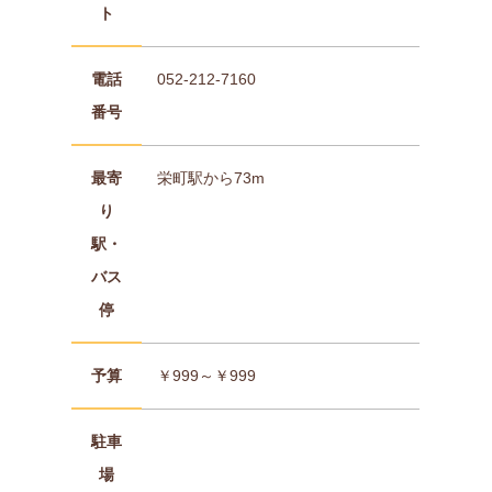
ト
電話
052-212-7160
番号
最寄
栄町駅から73m
り
駅・
バス
停
予算
￥999～￥999
駐車
場