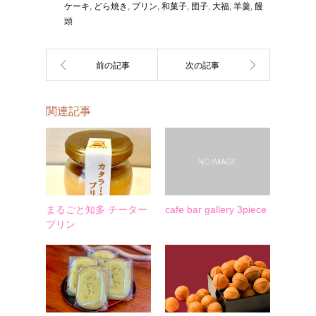
ケーキ
,
どら焼き
,
プリン
,
和菓子
,
団子
,
大福
,
羊羹
,
饅
頭
関連記事
まるごと知多 チーター
cafe bar gallery 3piece
プリン