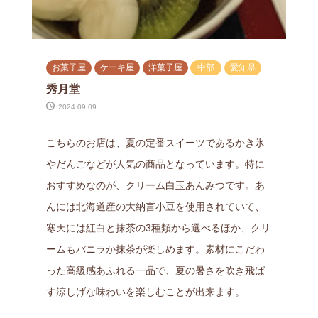
お菓子屋
ケーキ屋
洋菓子屋
中部
愛知県
秀月堂
2024.09.09
こちらのお店は、夏の定番スイーツであるかき氷
やだんごなどが人気の商品となっています。特に
おすすめなのが、クリーム白玉あんみつです。あ
んには北海道産の大納言小豆を使用されていて、
寒天には紅白と抹茶の3種類から選べるほか、クリ
ームもバニラか抹茶が楽しめます。素材にこだわ
った高級感あふれる一品で、夏の暑さを吹き飛ば
す涼しげな味わいを楽しむことが出来ます。