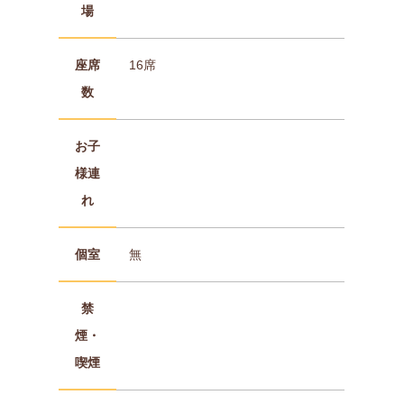
場
座席
16席
数
お子
様連
れ
個室
無
禁
煙・
喫煙