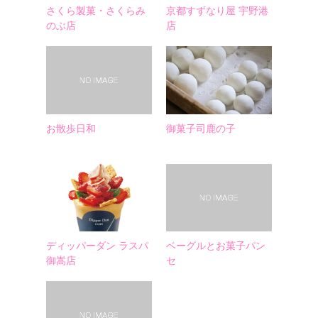
さくら製菓・さくらみ
京都すずなり屋 宇野港
のぶ店
店
お散歩日和
御菓子司鹿の子
ディッパーダン ラスパ
ベーグルとお菓子パン
御嵩店
セ