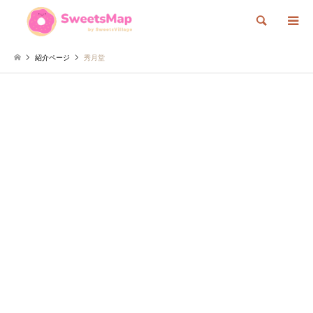
検索
紹介ページ
秀月堂