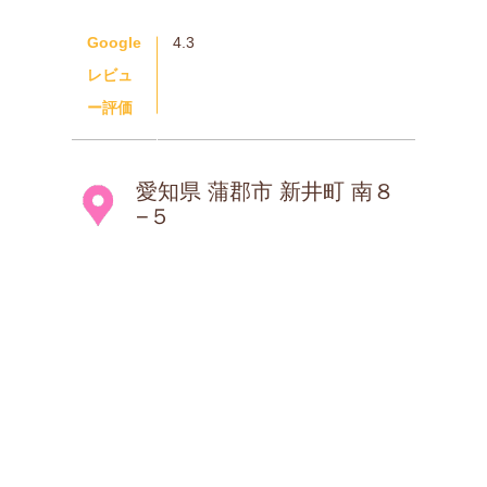
Google
4.3
レビュ
ー評価
愛知県 蒲郡市 新井町 南８
−５