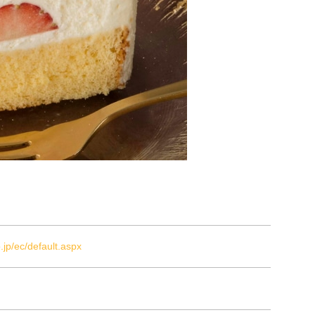
.jp/ec/default.aspx