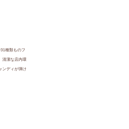
31種類ものフ
、清潔な店内環
ャンディが弾け