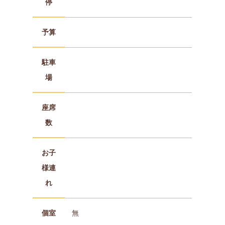
停
予算
駐車
場
座席
数
お子
様連
れ
個室
無