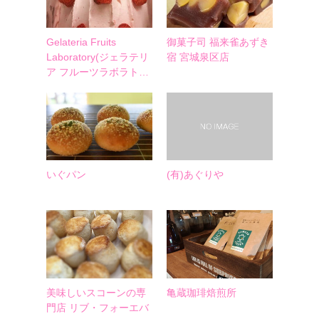
Gelateria Fruits
御菓子司 福来雀あずき
Laboratory(ジェラテリ
宿 宮城泉区店
ア フルーツラボラト…
いぐパン
(有)あぐりや
美味しいスコーンの専
亀蔵珈琲焙煎所
門店 リブ・フォーエバ