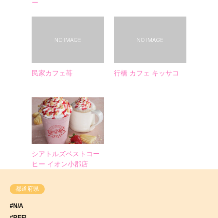
ー
民家カフェ苺
行橋 カフェ キッサコ
シアトルズベストコー
ヒー イオン小郡店
都道府県
#N/A
#REF!