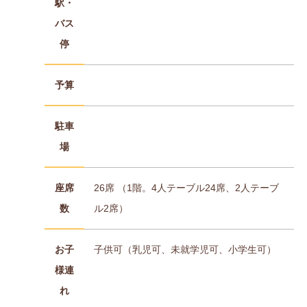
駅・
バス
停
予算
駐車
場
座席
26席 （1階。4人テーブル24席、2人テーブ
数
ル2席）
お子
子供可（乳児可、未就学児可、小学生可）
様連
れ