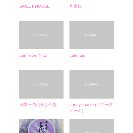
SWEET HOUSE
和泉庄
pan room Nitto
cafe juju
日本一のだがし売場
sunny’s cake (サニーズ
ケーキ)