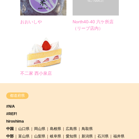
おおいしや
North40-40 六ケ所店
（リーブ店内）
不二家 西小泉店
都道府県
#N/A
#REF!
hiroshima
中国
山口県
岡山県
島根県
広島県
鳥取県
中部
富山県
山梨県
岐阜県
愛知県
新潟県
石川県
福井県