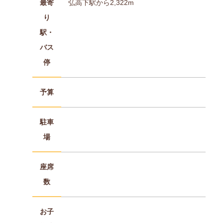
最寄
弘高下駅から2,322m
り
駅・
バス
停
予算
駐車
場
座席
数
お子