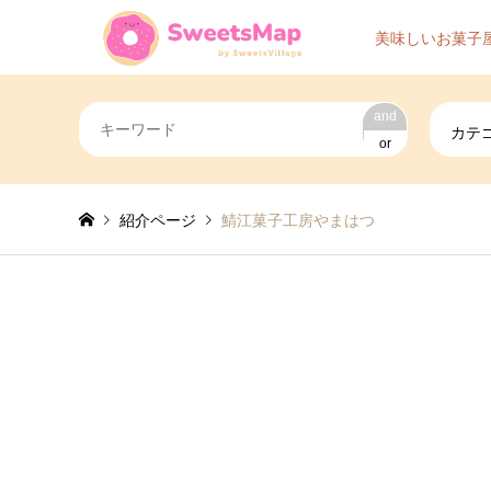
美味しいお菓子
and
カテ
or
紹介ページ
鯖江菓子工房やまはつ