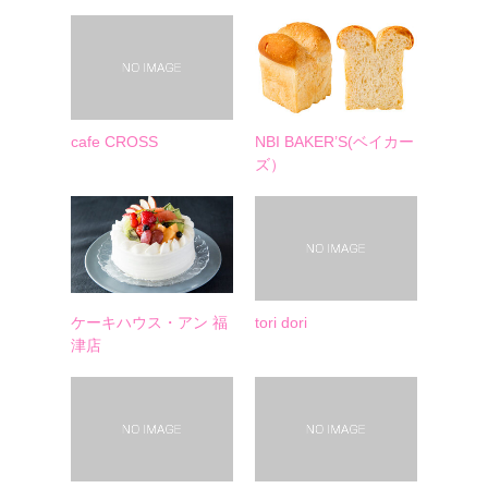
cafe CROSS
NBI BAKER’S(ベイカー
ズ）
ケーキハウス・アン 福
tori dori
津店