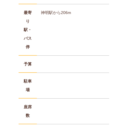
最寄
神明駅から206m
り
駅・
バス
停
予算
駐車
場
座席
数