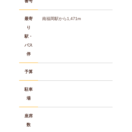
番号
最寄
南福岡駅から1,471m
り
駅・
バス
停
予算
駐車
場
座席
数