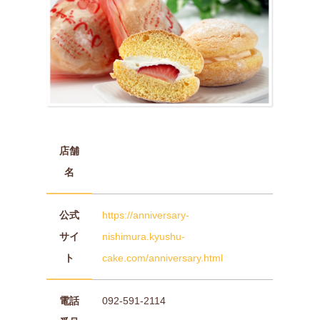
店舗
名
公式
https://anniversary-
サイ
nishimura.kyushu-
ト
cake.com/anniversary.html
電話
092-591-2114