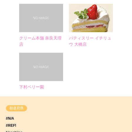
クリーム本舗 奈良天理
パティスリー イチリュ
店
ウ 大橋店
下村ベリー園
都道府県
#N/A
#REF!