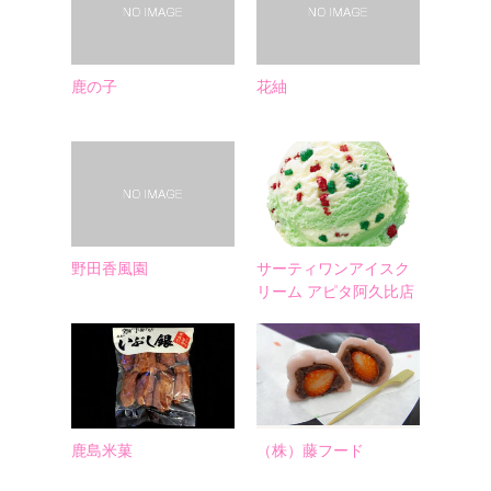
鹿の子
花紬
野田香風園
サーティワンアイスク
リーム アピタ阿久比店
鹿島米菓
（株）藤フード