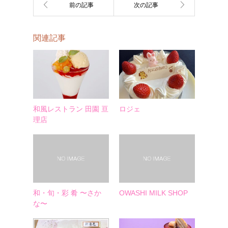
関連記事
和風レストラン 田園 亘
ロジェ
理店
和・旬・彩 肴 〜さか
OWASHI MILK SHOP
な〜