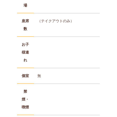
場
座席
（テイクアウトのみ）
数
お子
様連
れ
個室
無
禁
煙・
喫煙