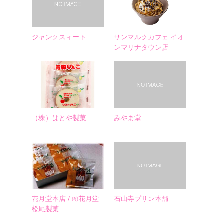
ジャンクスィート
サンマルクカフェ イオ
ンマリナタウン店
（株）はとや製菓
みやま堂
花月堂本店 / ㈲花月堂
石山寺プリン本舗
松尾製菓