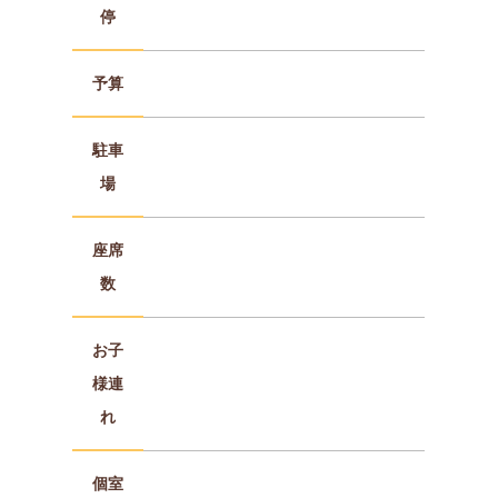
停
予算
駐車
場
座席
数
お子
様連
れ
個室