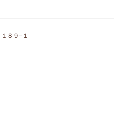
１１８９−１