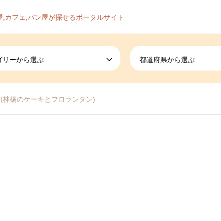
屋,カフェ,パン屋が探せるポータルサイト
ゴリーから選ぶ
都道府県から選ぶ
SE (林檎のケーキとフロランタン)