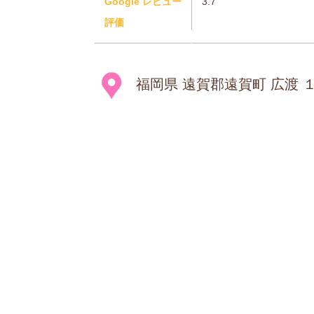
Google レビュー
3.7
評価
福岡県 遠賀郡遠賀町 広渡 