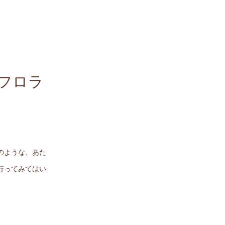
とフロラ
のような、あた
行ってみてはい