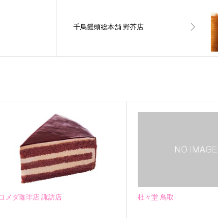
千鳥饅頭総本舗 野芥店
コメダ珈琲店 諏訪店
杜々堂 鳥取