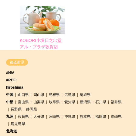
KOBORI小堀日之出堂
アル・プラザ敦賀店
都道府県
#N/A
#REF!
hiroshima
中国
山口県
岡山県
島根県
広島県
鳥取県
中部
富山県
山梨県
岐阜県
愛知県
新潟県
石川県
福井県
長野県
静岡県
九州
佐賀県
大分県
宮崎県
沖縄県
熊本県
福岡県
長崎県
鹿児島県
北海道