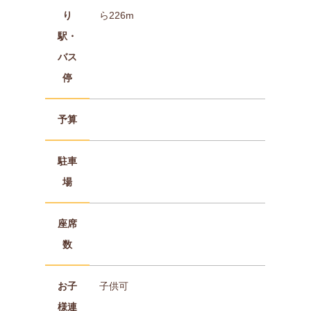
り
ら226m
駅・
バス
停
予算
駐車
場
座席
数
お子
子供可
様連