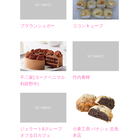
ブラウンシュガー
ココンキューブ
不二家(ヨークベニマル
竹内養蜂
利府野中)
ジェラート&クレープ
小麦工房 パナシェ 志免
オフる日カフェ
本店