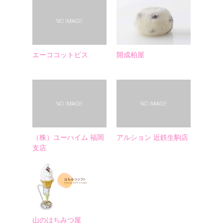
エーココットビス
開成柏屋
（株）ユーハイム 福岡
アルション 近鉄生駒店
支店
山のはちみつ屋