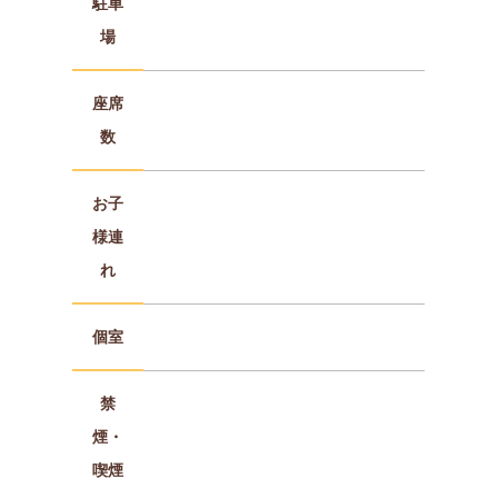
駐車
場
座席
数
お子
様連
れ
個室
禁
煙・
喫煙