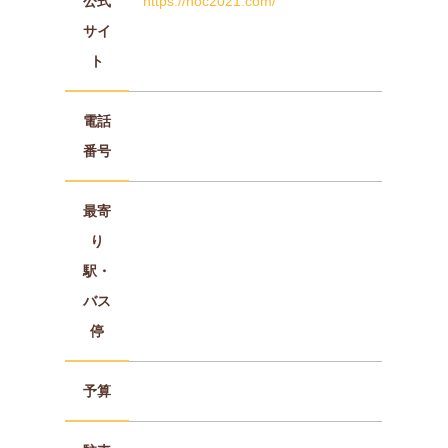
公式
https://hoc2021.com/
サイ
ト
電話
番号
最寄
り
駅・
バス
停
予算