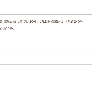
島街道経由し車で約20分。JR常磐線泉駅より県道240号
で約20分。