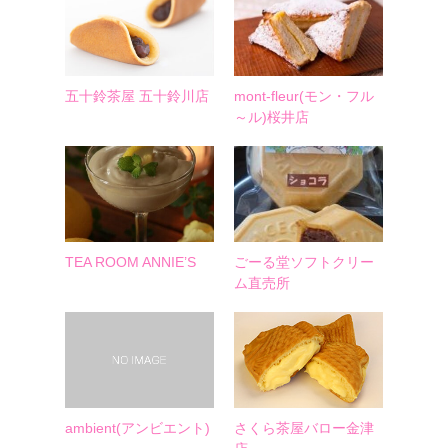
五十鈴茶屋 五十鈴川店
mont-fleur(モン・フル
～ル)桜井店
TEA ROOM ANNIE’S
ごーる堂ソフトクリー
ム直売所
ambient(アンビエント)
さくら茶屋バロー金津