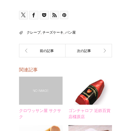
クレープ
,
チーズケーキ
,
パン屋
関連記事
クロワッサン屋 サクサ
ゴンチャロフ 近鉄百貨
ク
店橿原店