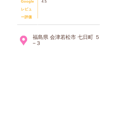
Google
4.5
レビュ
ー評価
福島県 会津若松市 七日町 ５
−３