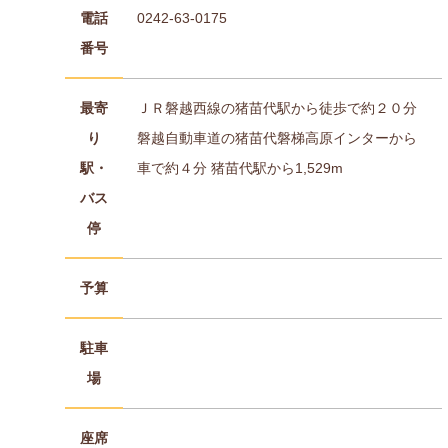
電話
0242-63-0175
番号
最寄
ＪＲ磐越西線の猪苗代駅から徒歩で約２０分
り
磐越自動車道の猪苗代磐梯高原インターから
駅・
車で約４分 猪苗代駅から1,529m
バス
停
予算
駐車
場
座席