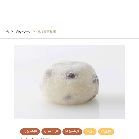
紹介ページ
磐梯高原柏屋
お菓子屋
ケーキ屋
洋菓子屋
東北
福島県