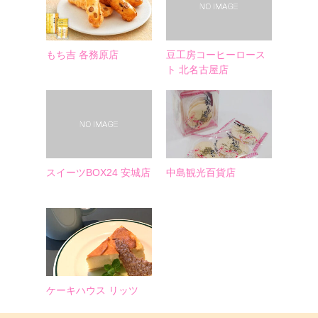
もち吉 各務原店
豆工房コーヒーロース
ト 北名古屋店
スイーツBOX24 安城店
中島観光百貨店
ケーキハウス リッツ