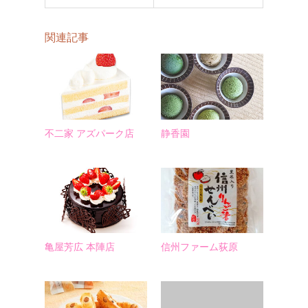
関連記事
不二家 アズパーク店
静香園
亀屋芳広 本陣店
信州ファーム荻原