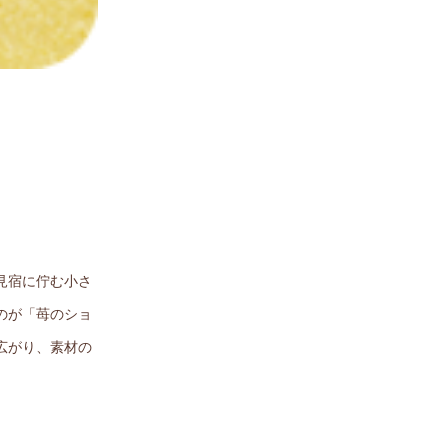
見宿に佇む小さ
のが「苺のショ
広がり、素材の