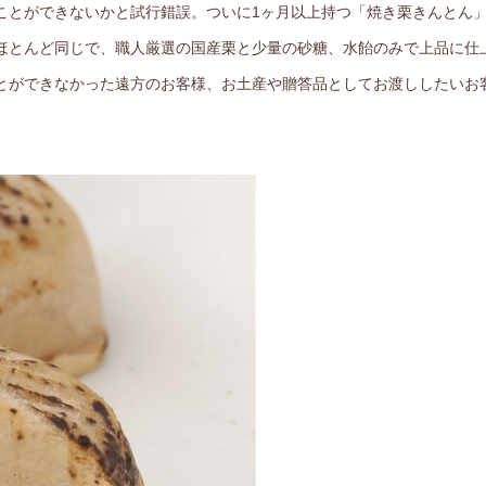
ことができないかと試行錯誤。ついに1ヶ月以上持つ「焼き栗きんとん
ほとんど同じで、職人厳選の国産栗と少量の砂糖、水飴のみで上品に仕
とができなかった遠方のお客様、お土産や贈答品としてお渡ししたいお