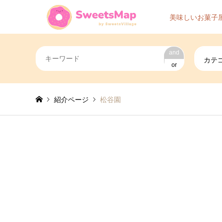
美味しいお菓子
and
カテ
or
紹介ページ
松谷園