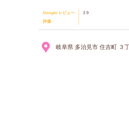
Google レビュー
3.9
評価
岐阜県 多治見市 住吉町 ３