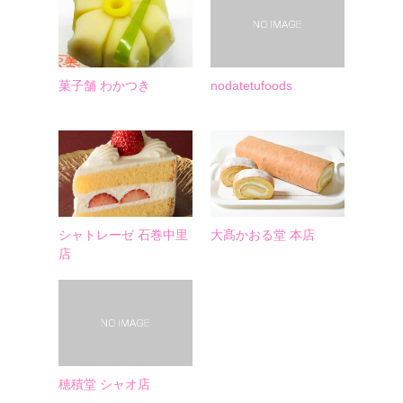
菓子舗 わかつき
nodatetufoods
シャトレーゼ 石巻中里
大髙かおる堂 本店
店
穂積堂 シャオ店