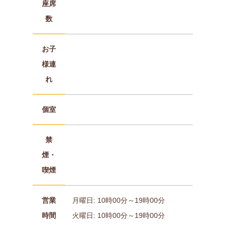
座席
数
お子
様連
れ
個室
禁
煙・
喫煙
営業
月曜日: 10時00分～19時00分
時間
火曜日: 10時00分～19時00分