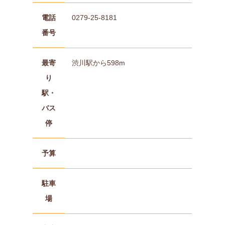
電話
0279-25-8181
番号
最寄
渋川駅から598m
り
駅・
バス
停
予算
駐車
場