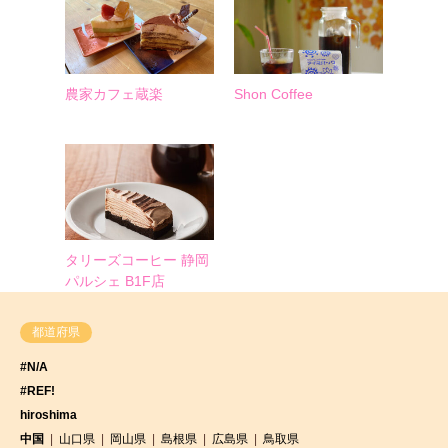
農家カフェ蔵楽
Shon Coffee
タリーズコーヒー 静岡
パルシェ B1F店
都道府県
#N/A
#REF!
hiroshima
中国
山口県
岡山県
島根県
広島県
鳥取県