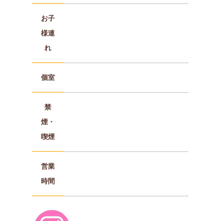
お子
様連
れ
個室
禁
煙・
喫煙
営業
時間