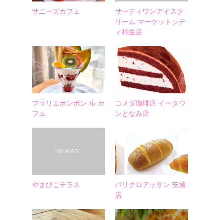
サニーズカフェ
サーティワンアイスク
リーム マーケットシテ
ィ桐生店
フラリエボンボン ル カ
コメダ珈琲店 イータウ
フェ
ンとなみ店
やまびこテラス
パリクロアッサン 安城
店