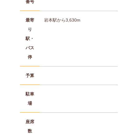
番号
最寄
岩本駅から3,630m
り
駅・
バス
停
予算
駐車
場
座席
数