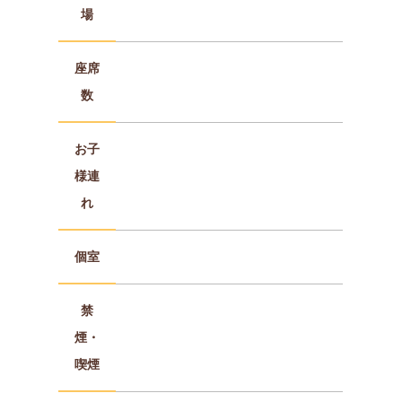
場
座席
数
お子
様連
れ
個室
禁
煙・
喫煙