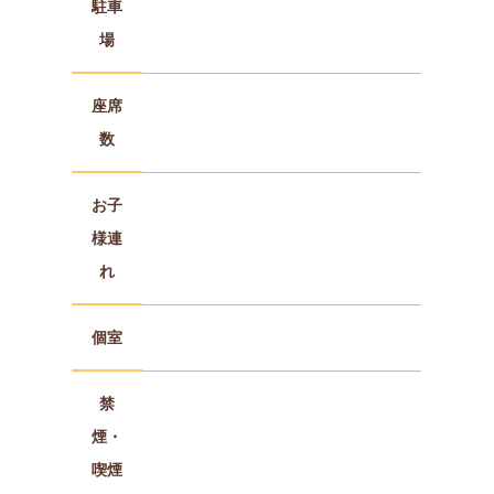
駐車
場
座席
数
お子
様連
れ
個室
禁
煙・
喫煙