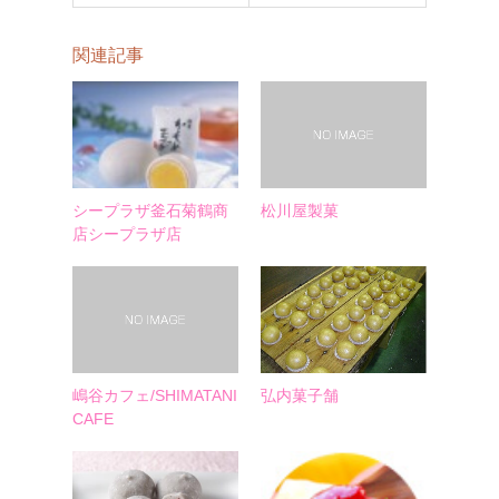
関連記事
シープラザ釜石菊鶴商
松川屋製菓
店シープラザ店
嶋谷カフェ/SHIMATANI
弘内菓子舗
CAFE