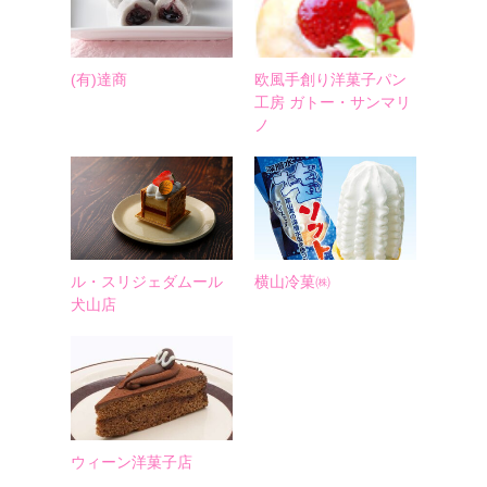
(有)達商
欧風手創り洋菓子パン
工房 ガトー・サンマリ
ノ
ル・スリジェダムール
横山冷菓㈱
犬山店
ウィーン洋菓子店