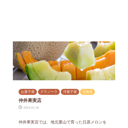
お菓子屋
グラノーラ
洋菓子屋
北海道
仲井果実店
2024.01.16
仲井果実店では、地元栗山で育った日原メロンを