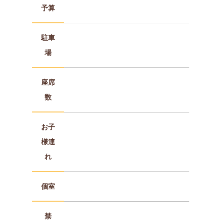
予算
駐車
場
座席
数
お子
様連
れ
個室
禁