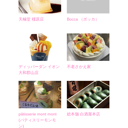
天極堂 橿原店
Bocca （ボッカ）
ディッパーダン イオン
不老さかえ家
大和郡山店
pâtisserie mont mont
総本舗 白酒屋本店
(パティスリーモンモ
ン)