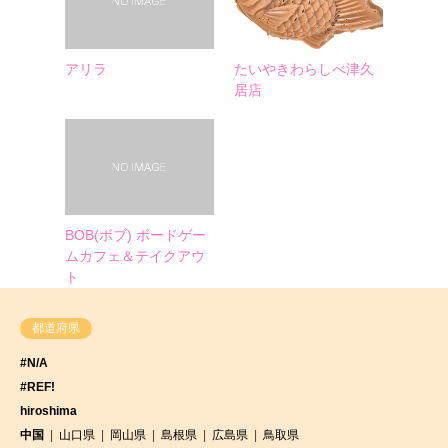
アリラ
たいやきわらしべ津久
居店
BOB(ボブ) ボードゲー
ムカフェ＆テイクアウ
ト
都道府県
#N/A
#REF!
hiroshima
中国
山口県
岡山県
島根県
広島県
鳥取県