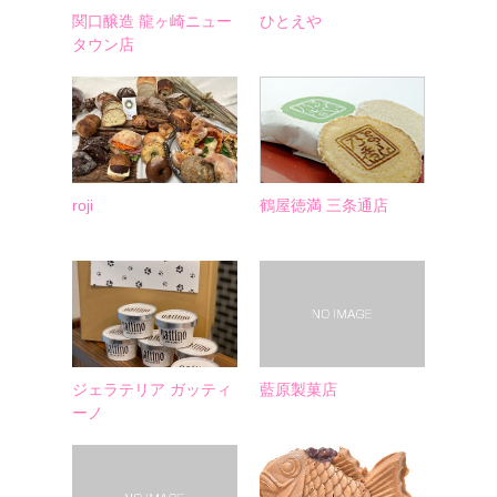
関口醸造 龍ヶ崎ニュー
ひとえや
タウン店
roji
鶴屋徳満 三条通店
ジェラテリア ガッティ
藍原製菓店
ーノ