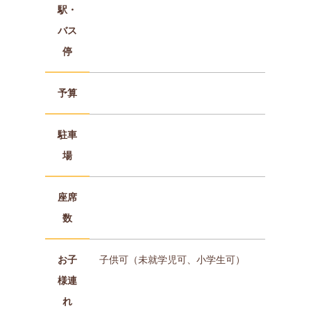
駅・
バス
停
予算
駐車
場
座席
数
お子
子供可（未就学児可、小学生可）
様連
れ