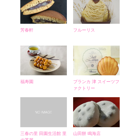
芳春軒
フルーリス
福寿園
ブランカ 津 スイーツフ
ァクトリー
三春の里 田園生活館 里
山田餅 鳴海店