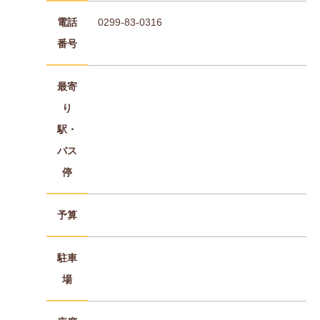
電話
0299-83-0316
番号
最寄
り
駅・
バス
停
予算
駐車
場