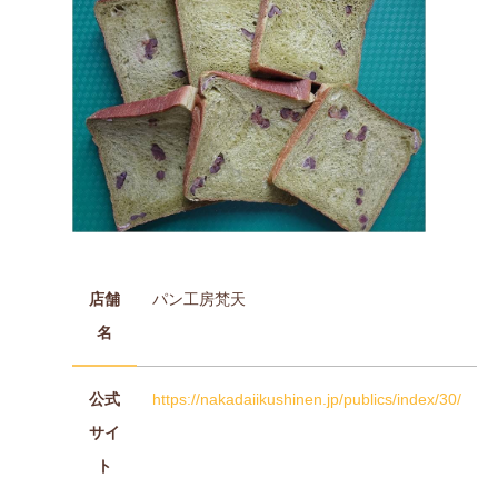
店舗
パン工房梵天
名
公式
https://nakadaiikushinen.jp/publics/index/30/
サイ
ト