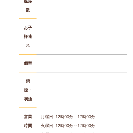
座席
数
お子
様連
れ
個室
禁
煙・
喫煙
営業
月曜日: 12時00分～17時00分
時間
火曜日: 12時00分～17時00分