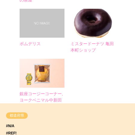
の茶屋
ポムデリス
ミスタードーナツ 亀田
本町ショップ
銀座コージーコーナー,
ヨークベニマル中新田
都道府県
#N/A
#REF!