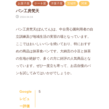
お菓子屋
ケーキ屋
洋菓子屋
茨城県
関東
パン工房梵天
2024.04.04
パン工房梵天(ぼんてん)は、中台育心園利用者の自
立訓練及び地域生活の実習の場となっています。
ここではおいしいパンを焼いており、特におすす
めの商品は抹茶食パンです。大納言の小豆と抹茶
の生地が絶妙で、多くの方に好評の人気商品とな
っています。ぜひ一度立ち寄って、お店自慢のパ
ンを試してみてはいかがでしょうか。
Google
5
レビュ
ー評価