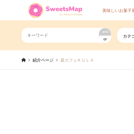
美味しいお菓子
and
カテ
or
紹介ページ
庭カフェＫＵＬＡ