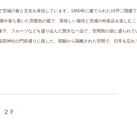
茨城の食と文化を発信しています。1850年に建てられた15坪二階建
な庭園や落ち着いた雰囲気の蔵で、美味しい珈琲と茨城の特産品を楽しむ
菓子、フルーツなどを盛り込んだ贅沢な一品で、笠間焼の器に盛られて
稲荷神社の門前通りに面した、喧騒から隔離された空間で、日常を忘れ
 ２Ｆ