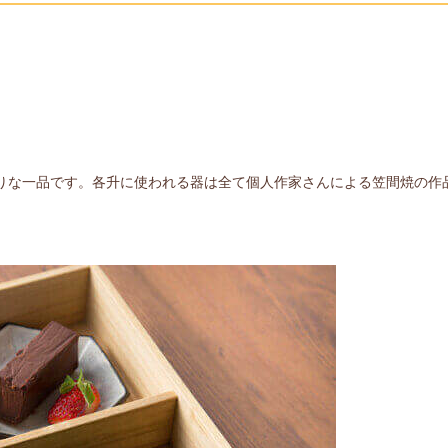
りな一品です。各升に使われる器は全て個人作家さんによる笠間焼の作