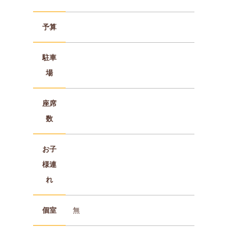
予算
駐車
場
座席
数
お子
様連
れ
個室
無