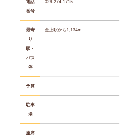
電話
029-274-1715
番号
最寄
金上駅から1,134m
り
駅・
バス
停
予算
駐車
場
座席