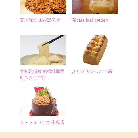
菓子蔵処 田村萬盛堂
茶cafe leaf garden
甘味処鎌倉 彦根城四番
ホルン サンリバー店
町スクエア店
ル・フォワイエ 中島店