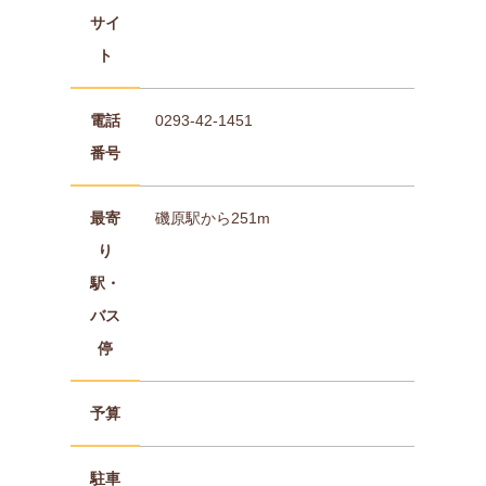
サイ
ト
電話
0293-42-1451
番号
最寄
磯原駅から251m
り
駅・
バス
停
予算
駐車