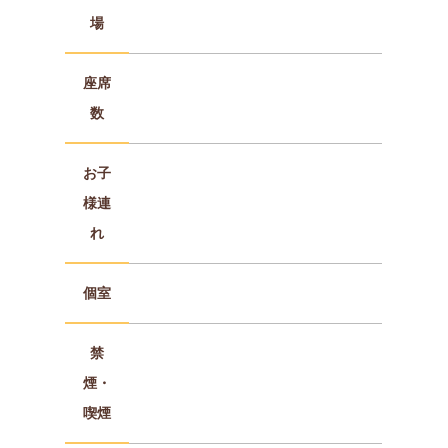
場
座席
数
お子
様連
れ
個室
禁
煙・
喫煙