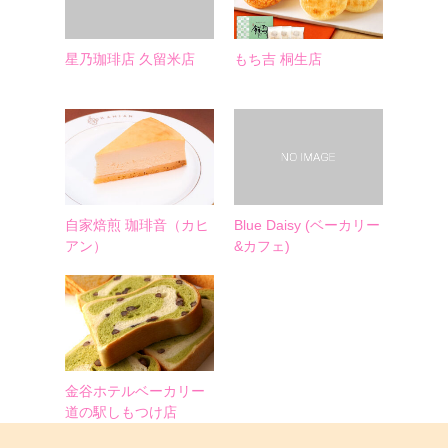
星乃珈琲店 久留米店
もち吉 桐生店
自家焙煎 珈琲音（カヒ
Blue Daisy (ベーカリー
アン）
&カフェ)
金谷ホテルベーカリー
道の駅しもつけ店