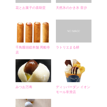
花とお菓子の喜助堂
天然氷のかき氷 音沙
千鳥饅頭総本舗 周船寺
ラトリエまる耕
店
みつお万寿
ディッパーダン イオン
モール常滑店