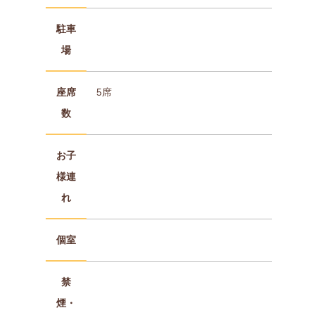
駐車
場
座席
5席
数
お子
様連
れ
個室
禁
煙・