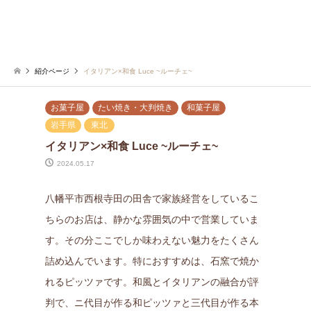
紹介ページ
イタリアン×和食 Luce ~ルーチェ~
お菓子屋
たい焼き・大判焼き
和菓子屋
岩手県
東北
イタリアン×和食 Luce ~ルーチェ~
2024.05.17
八幡平市西根寺田の田舎で家族経営をしているこ
ちらのお店は、静かな雰囲気の中で営業していま
す。その分ここでしか味わえない魅力をたくさん
詰め込んでいます。特におすすめは、石窯で焼か
れるピッツァです。和風とイタリアンの融合が評
判で、ニ代目が作る和ピッツァと三代目が作る本