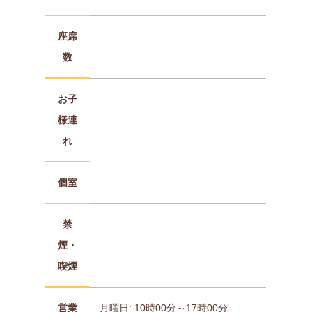
座席
数
お子
様連
れ
個室
禁
煙・
喫煙
営業
月曜日: 10時00分～17時00分