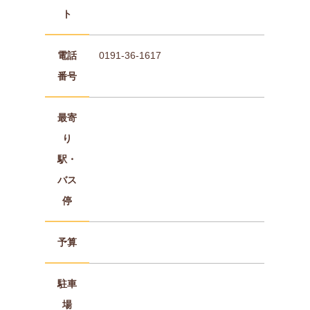
ト
電話
0191-36-1617
番号
最寄
り
駅・
バス
停
予算
駐車
場