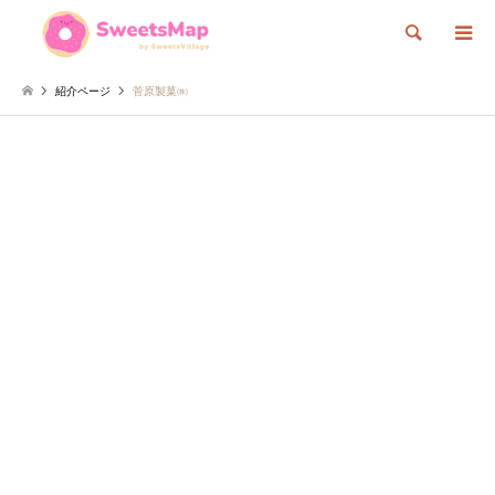
検索
紹介ページ
菅原製菓㈱