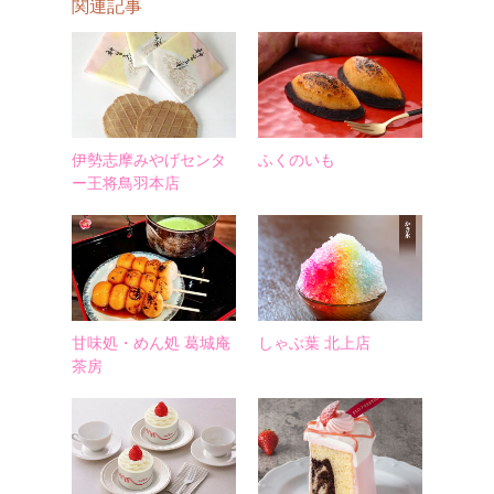
関連記事
伊勢志摩みやげセンタ
ふくのいも
ー王将鳥羽本店
甘味処・めん処 葛城庵
しゃぶ葉 北上店
茶房